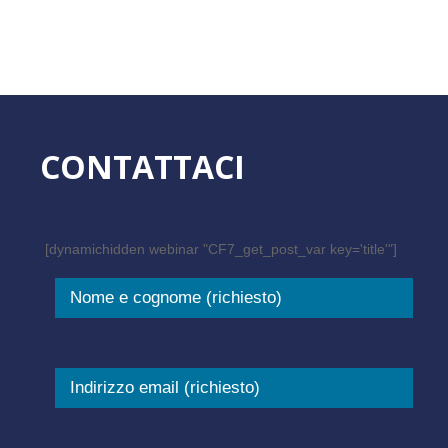
CONTATTACI
[dynamichidden webinar "CF7_get_post_var key='title'"]