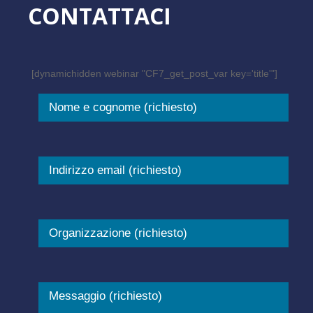
CONTATTACI
[dynamichidden webinar "CF7_get_post_var key='title'"]