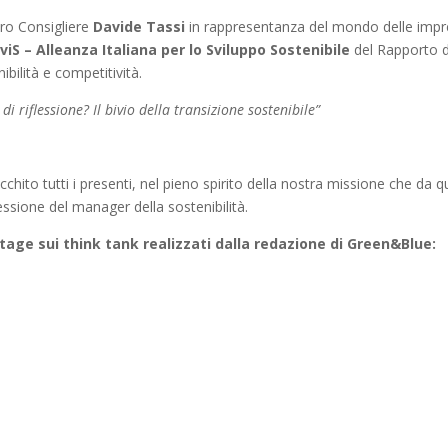
tro Consigliere
Davide Tassi
in rappresentanza del mondo delle imp
viS – Alleanza Italiana per lo Sviluppo Sostenibile
del Rapporto d
ibilità e competitività.
di riflessione? Il bivio della transizione sostenibile”
cchito tutti i presenti, nel pieno spirito della nostra missione che da q
essione del manager della sostenibilità.
ortage sui think tank realizzati dalla redazione di Green&Blue: