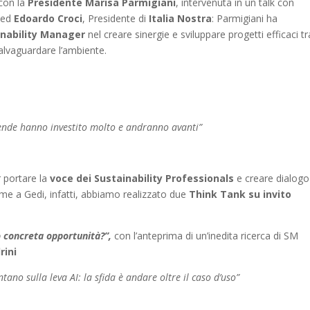
 con la
Presidente Marisa Parmigiani
, intervenuta in un talk con
 ed
Edoardo Croci
, Presidente di
Italia Nostra
: Parmigiani ha
inability Manager
nel creare sinergie e sviluppare progetti efficaci tr
 salvaguardare l’ambiente.
ende hanno investito molto e andranno avanti”
 portare la
voce dei Sustainability Professionals
e creare dialogo
me a Gedi, infatti, abbiamo realizzato due
Think Tank su invito
 o concreta opportunità?”,
con l’anteprima di un’inedita ricerca di SM
rini
ntano sulla leva AI: la sfida è andare oltre il caso d’uso”