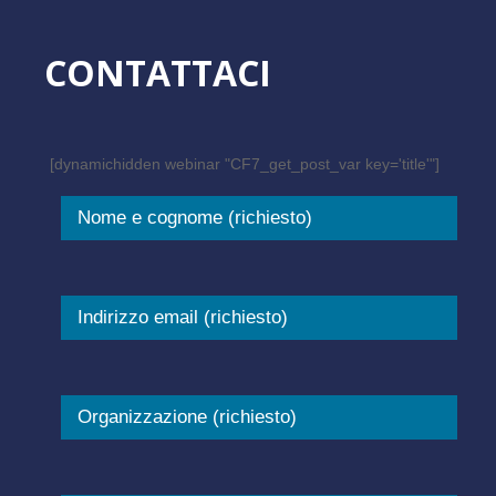
CONTATTACI
[dynamichidden webinar "CF7_get_post_var key='title'"]