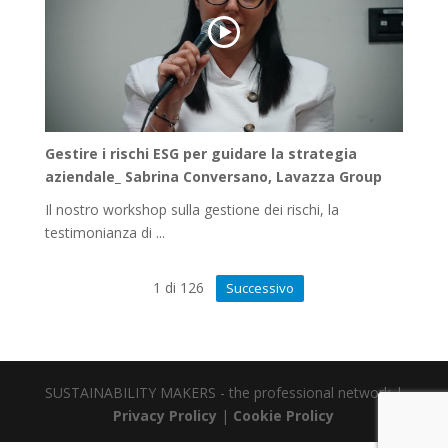
Gestire i rischi ESG per guidare la strategia
aziendale_ Sabrina Conversano, Lavazza Group
Il nostro workshop sulla gestione dei rischi, la
testimonianza di ...
1
di
126
Successivo
SUSTAINABILITY MAKERS - the professional network |
Privacy Prolicy
|
Cookie Prolicy