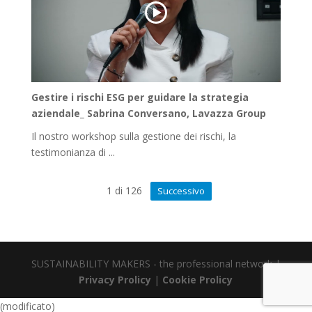
Gestire i rischi ESG per guidare la strategia
aziendale_ Sabrina Conversano, Lavazza Group
Il nostro workshop sulla gestione dei rischi, la
testimonianza di ...
1
di
126
Successivo
SUSTAINABILITY MAKERS - the professional network |
Privacy Prolicy
|
Cookie Prolicy
(modificato)