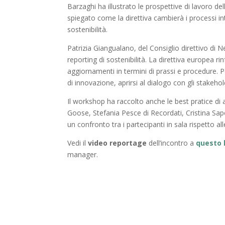
Barzaghi ha illustrato le prospettive di lavoro de
spiegato come la direttiva cambierà i processi inte
sostenibilità.
Patrizia Giangualano, del Consiglio direttivo di 
reporting di sostenibilità. La direttiva europea ri
aggiornamenti in termini di prassi e procedure. P
di innovazione, aprirsi al dialogo con gli stakehold
Il workshop ha raccolto anche le best pratice di
Goose, Stefania Pesce di Recordati, Cristina Sapo
un confronto tra i partecipanti in sala rispetto a
Vedi il
video reportage
dell’incontro a
questo 
manager.