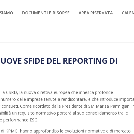
 SIAMO
DOCUMENTI E RISORSE
AREA RISERVATA
CALE
UOVE SFIDE DEL REPORTING DI
lla CSRD, la nuova direttiva europea che innesca profonde
numero delle imprese tenute a rendicontare, e che introduce importa
ng consueti. Come ricordato dalla Presidente di SM Marisa Parmigiani i
enibilità un requisito normativo porterà al suo consolidamento tra le
lle performance ESG.
 di KPMG, hanno approfondito le evoluzioni normative e di mercato.