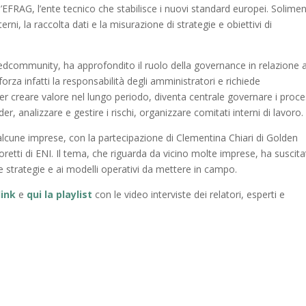
ll’EFRAG, l’ente tecnico che stabilisce i nuovi standard europei. Solime
rni, la raccolta dati e la misurazione di strategie e obiettivi di
Nedcommunity, ha approfondito il ruolo della governance in relazione a
nforza infatti la responsabilità degli amministratori e richiede
er creare valore nel lungo periodo, diventa centrale governare i proce
er, analizzare e gestire i rischi, organizzare comitati interni di lavoro.
 alcune imprese, con la partecipazione di Clementina Chiari di Golden
retti di ENI. Il tema, che riguarda da vicino molte imprese, ha suscit
lle strategie e ai modelli operativi da mettere in campo.
link
e
qui la playlist
con le video interviste dei relatori, esperti e