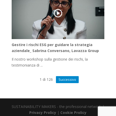
Gestire i rischi ESG per guidare la strategia
aziendale_ Sabrina Conversano, Lavazza Group
Il nostro workshop sulla gestione dei rischi, la
testimonianza di ...
1
di
126
Successivo
SUSTAINABILITY MAKERS - the professional network |
Privacy Prolicy
|
Cookie Prolicy