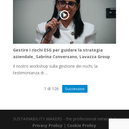
Gestire i rischi ESG per guidare la strategia
aziendale_ Sabrina Conversano, Lavazza Group
Il nostro workshop sulla gestione dei rischi, la
testimonianza di ...
1
di
126
Successivo
SUSTAINABILITY MAKERS - the professional network |
Privacy Prolicy
|
Cookie Prolicy